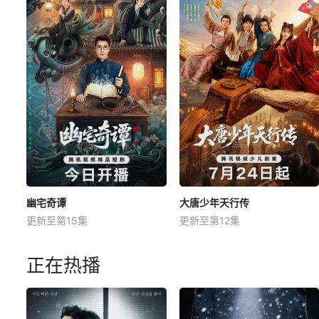
幽宅奇谭
大唐少年天行传
更新至第15集
更新至第12集
正在热播