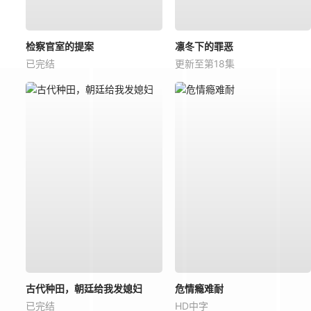
检察官室的提案
凛冬下的罪恶
已完结
更新至第18集
古代种田，朝廷给我发媳妇
危情瘾难耐
已完结
HD中字