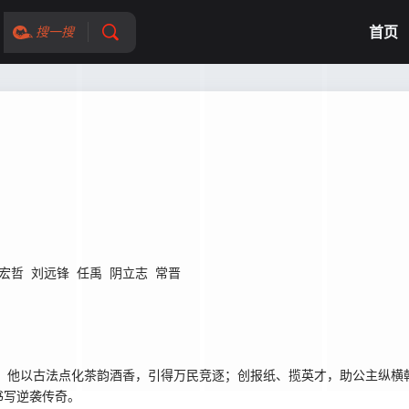
首页
搜一搜
宏哲
刘远锋
任禹
阴立志
常晋
婿，他以古法点化茶韵酒香，引得万民竞逐；创报纸、揽英才，助公主纵横
书写逆袭传奇。