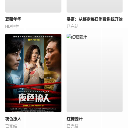
豆蔻年华
暴富：从绑定每日消费系统开始
HD中字
已完结
夜色撩人
红糖姜汁
已完结
已完结