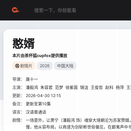
憨婿
本片由茶杯狐cupfox提供播放
剧情片
2026
中国大陆
导演：
唐十一
主演：
潘毅鸿
朱容君
范梦
徐紫茵
锦泷
王俊哲
赵科
杨萍
王
更新：
2026-04-30 12:15
备注：
更新至第10集
语言：
汉语普通话
剧情：
一场意外，让萧宁（潘毅鸿 饰）魂穿大境朝沦为苏家赘
慢，他从容布局，以商道为剑斩断世俗偏见，在鄙夷声中