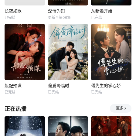
长夜如歌
深情为饵
从新婚开始
已完结
更新至第06集
已完结
般配预谋
偏爱降临时
傅先生的掌心娇
已完结
已完结
已完结
正在热播
更多