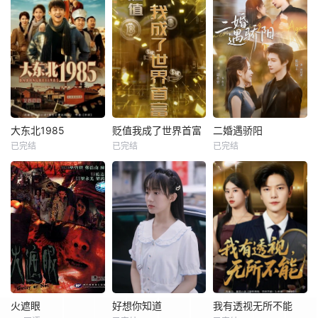
大东北1985
贬值我成了世界首富
二婚遇骄阳
已完结
已完结
已完结
火遮眼
好想你知道
我有透视无所不能