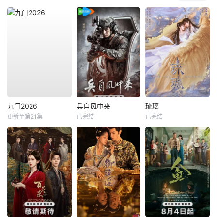
九门2026
兵自风中来
琉璃
更新至第21集
已完结
已完结