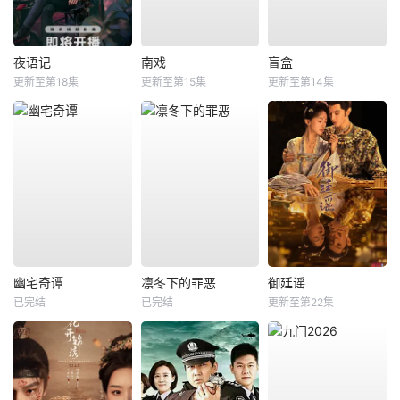
夜语记
南戏
盲盒
更新至第18集
更新至第15集
更新至第14集
幽宅奇谭
凛冬下的罪恶
御廷谣
已完结
已完结
更新至第22集