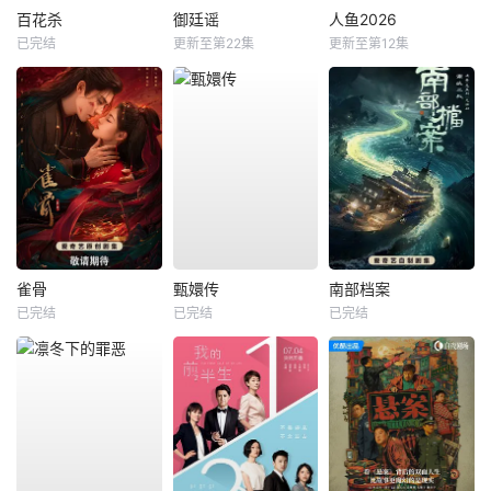
百花杀
御廷谣
人鱼2026
已完结
更新至第22集
更新至第12集
雀骨
甄嬛传
南部档案
已完结
已完结
已完结