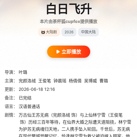
白日飞升
本片由茶杯狐cupfox提供播放
大陆剧
2026
中国大陆
立即播放
导演：
叶璐
主演：
完颜洛绒
王俊笔
钟晨瑶
杨倩倩
吴博威
曹璐
更新：
2026-06-18 12:16
备注：
已完结
语言：
汉语普通话
剧情：
万古仙王苏无病（完颜洛绒 饰）与上仙林宁雪（王俊笔
饰）历经三百年等待，在仙界大婚之际遭天道阻挠，林宁雪
为护苏无病魂归天地，二人携手坠入轮回。千世后，苏无病
在现代樊城觉醒记忆，恰逢林宁雪为救父被迫嫁入顾家。他