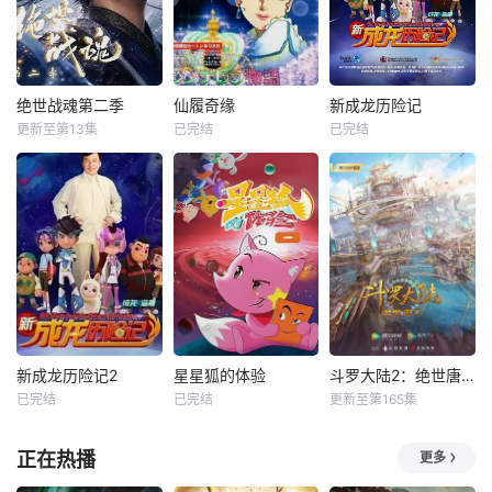
绝世战魂第二季
仙履奇缘
新成龙历险记
更新至第13集
已完结
已完结
新成龙历险记2
星星狐的体验
斗罗大陆2：绝世唐门
已完结
已完结
更新至第165集
正在热播
更多