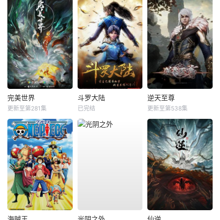
完美世界
斗罗大陆
逆天至尊
更新至第281集
已完结
更新至第538集
海贼王
光阴之外
仙逆