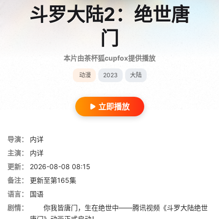
斗罗大陆2：绝世唐
门
本片由茶杯狐cupfox提供播放
动漫
2023
大陆
立即播放
导演：
内详
主演：
内详
更新：
2026-08-08 08:15
备注：
更新至第165集
语言：
国语
剧情：
你我皆唐门，生在绝世中——腾讯视频《斗罗大陆绝世
唐门》动画正式启动！